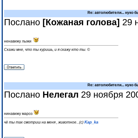
Re: автолюбители... нуко 
Послано
[Кожаная голова]
29 
ненавижу лыжи
Скажи мне, что ты куришь, и я скажу кто ты. ©
Re: автолюбители... нуко 
Послано
Нелегал
29 ноября 20
нинавижу мароз
Kap_ka
чё ты так смотриш на меня , животное...(с)