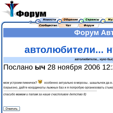
Форум
Ав
автолюбители... 
автолюбители... нуко бы
Послано
ыч
28 ноября 2006 12:
мож устроим пикничок?
особенно актуально в морозы.. шашлычок да в л
/серьезно, дайте координаты лыжных баз и я попробую организовать стыко
спасибо мамам и папам за наше счастливое детство 8)