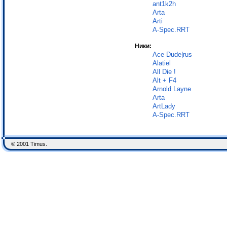
ant1k2h
Arta
Arti
A-Spec.RRT
Ники:
Ace Dude|rus
Alatiel
All Die !
Alt + F4
Arnold Layne
Arta
ArtLady
A-Spec.RRT
© 2001 Timus.