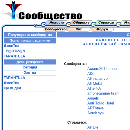
Популярные сообщества
С
#
A
B
C
D
E
F
G
H
I
J
Популярные странички
А
Б
В
Г
Д
Е
Ё
Ж
З
И
Й
К
Л
М
ДжесТка
~P@RTIZ@N~
TARANTULA
День рождения
Сообщества:
Сегодня
Accord201 school
Завтра
AIS
TARANTULA
All inclusive
ДжесТка
All Metal
КрЕвЕдКи
Al'terNA
amphetamine team
Angels
Anti Tokio Hotel
ARTовые
AvtoКлуб
Странички:
All Die !