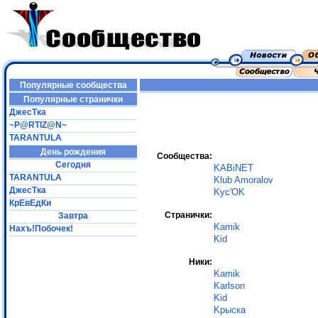
Популярные сообщества
Популярные странички
ДжесТка
~P@RTIZ@N~
TARANTULA
День рождения
Сообщества:
Сегодня
KABiNET
TARANTULA
Klub Amoralov
ДжесТка
Kус'OK
КрЕвЕдКи
Странички:
Завтра
Kamik
Нахъ!Побочек!
Kid
Ники:
Kamik
Karlson
Kid
Kрыскa