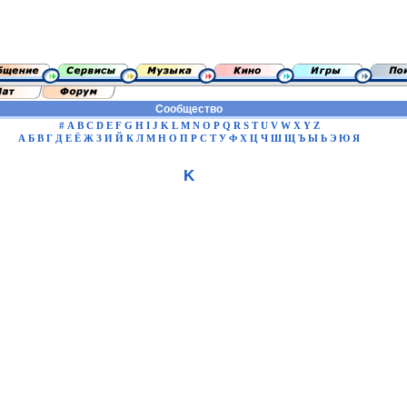
Сообщество
#
A
B
C
D
E
F
G
H
I
J
K
L
M
N
O
P
Q
R
S
T
U
V
W
X
Y
Z
А
Б
В
Г
Д
Е
Ё
Ж
З
И
Й
К
Л
М
Н
О
П
Р
С
Т
У
Ф
Х
Ц
Ч
Ш
Щ
Ъ
Ы
Ь
Э
Ю
Я
K