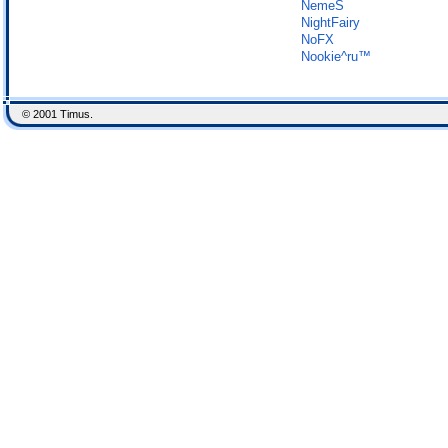
NemeS
NightFairy
NoFX
Nookie^ru™
© 2001 Timus.