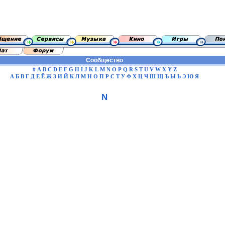
Сообщество
#
A
B
C
D
E
F
G
H
I
J
K
L
M
N
O
P
Q
R
S
T
U
V
W
X
Y
Z
А
Б
В
Г
Д
Е
Ё
Ж
З
И
Й
К
Л
М
Н
О
П
Р
С
Т
У
Ф
Х
Ц
Ч
Ш
Щ
Ъ
Ы
Ь
Э
Ю
Я
N