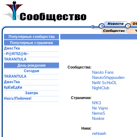
Популярные сообщества
Популярные странички
ДжесТка
~P@RTIZ@N~
TARANTULA
День рождения
Сообщества:
Сегодня
Naruto Fans
TARANTULA
NarutoShippuuden
ДжесТка
NeW ScHoOL
КрЕвЕдКи
NightClub
Завтра
Странички:
Нахъ!Побочек!
N!K3
Ne Vajno
NemeS
Nookie
Ники:
nehtaeh