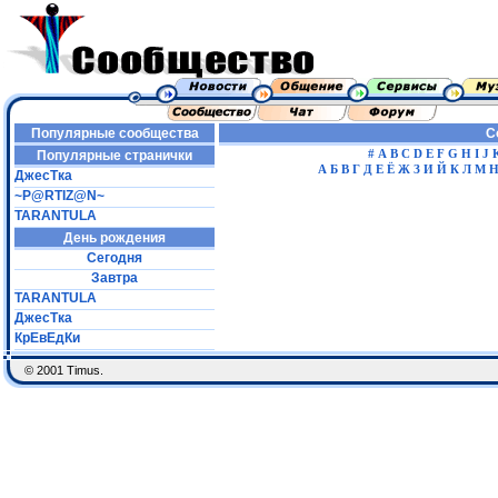
Популярные сообщества
С
#
A
B
C
D
E
F
G
H
I
J
Популярные странички
А
Б
В
Г
Д
Е
Ё
Ж
З
И
Й
К
Л
М
ДжесТка
~P@RTIZ@N~
TARANTULA
День рождения
Сегодня
Завтра
TARANTULA
ДжесТка
КрЕвЕдКи
© 2001 Timus.