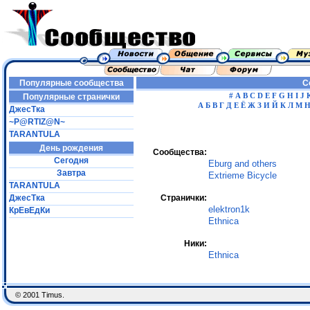
Популярные сообщества
С
#
A
B
C
D
E
F
G
H
I
J
Популярные странички
А
Б
В
Г
Д
Е
Ё
Ж
З
И
Й
К
Л
М
ДжесТка
~P@RTIZ@N~
TARANTULA
День рождения
Сообщества:
Сегодня
Eburg and others
Завтра
Extrieme Bicycle
TARANTULA
ДжесТка
Странички:
elektron1k
КрЕвЕдКи
Ethnica
Ники:
Ethnica
© 2001 Timus.